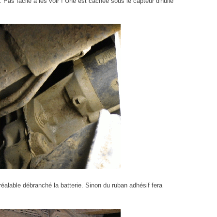
 Pas facile à les voir ! Une est cachée sous le capteur d'huile
éalable débranché la batterie. Sinon du ruban adhésif fera