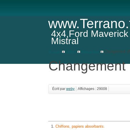
www.Terrano.
4x4,Ford Maverick
Mistral
Accueil
Atelier
Mécanique
Changement d
Changement 
Écrit par
weby
Affichages : 29008
Chiffons, papiers absorbants.