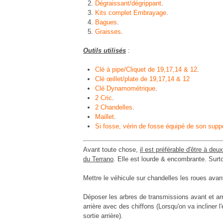
Dégraissant/dégrippant
.
Kits complet Embrayage
.
Bagues
.
Graisses
.
Outils utilisés
:
Clé à pipe/Cliquet de 19,17,14 & 12
.
Clé œillet/plate de 19,17,14 & 12
Clé Dynamométrique
.
2 Cric
.
2 Chandelles
.
Maillet
.
Si fosse, vérin de fosse équipé de son suppo
Avant toute chose,
il est préférable d'être à de
du Terrano
. Elle est lourde & encombrante. Surt
Mettre le véhicule sur chandelles les roues ava
Déposer les arbres de transmissions avant et arri
arrière avec des chiffons (Lorsqu'on va incliner l'
sortie arrière).