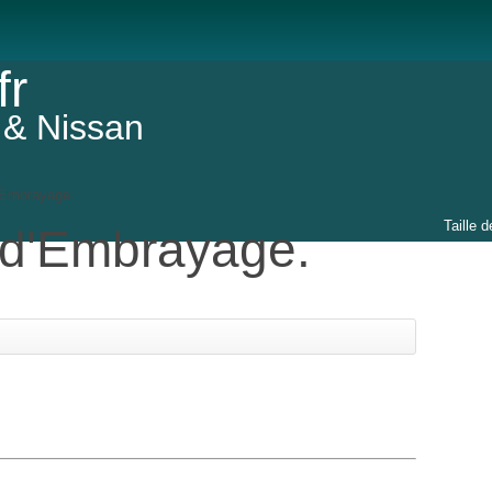
fr
 & Nissan
'Embrayage.
Taille d
d'Embrayage.