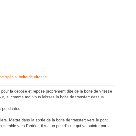
rt spécial boite de vitesse
.
ux pour la dépose et repose proprement dite de la boite de vitesse
out, si comme moi vous laissez la boite de transfert dessus.
nt pendantes.
ère. Mettre dans la sortie de la boite de transfert vers le pont
ensemble vers l'arrière, il y a un peu d'huile qui va suinter par la