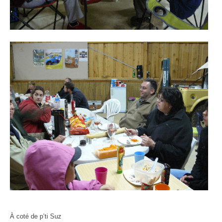
À coté de p’ti Suz