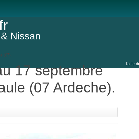
fr
 & Nissan
e (07).
Taille d
 au 17 septembre
ule (07 Ardeche).