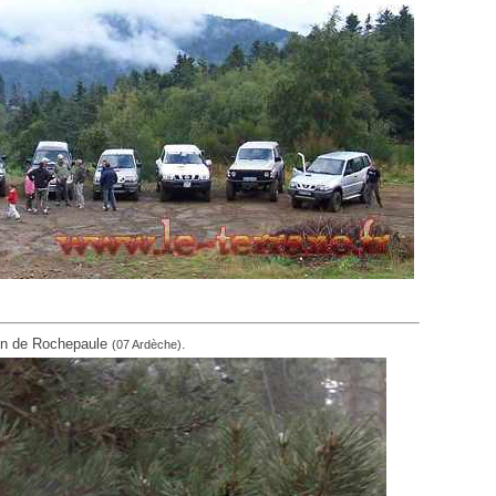
ain de Rochepaule
.
(07 Ardèche)