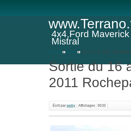
www.Terrano.
4x4,Ford Maverick
Mistral
Accueil
Sortie
16 au 17.11.2011 - Rochepaul
Sortie du 16
2011 Rochepa
Écrit par
weby
Affichages : 9535