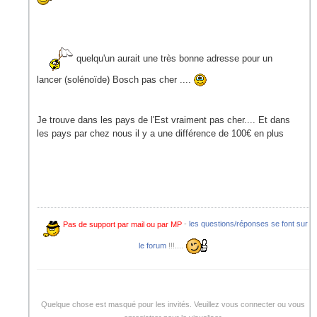
quelqu'un aurait une très bonne adresse pour un
lancer (solénoïde) Bosch pas cher ....
Je trouve dans les pays de l'Est vraiment pas cher.... Et dans
les pays par chez nous il y a une différence de 100€ en plus
Pas de support par mail ou par MP
-
les questions/réponses se font sur
le forum
!!!....
Quelque chose est masqué pour les invités. Veuillez vous connecter ou vous