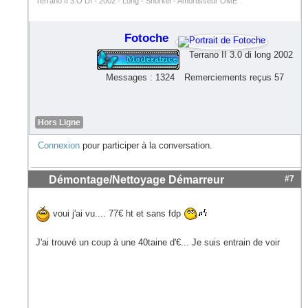
Terrano II 3.O DI - 2002 - Long - Shorkel - Amortisseur OME
Fotoche
Terrano II 3.0 di long 2002
Messages : 1324
Remerciements reçus 57
Hors Ligne
Connexion
pour participer à la conversation.
Démontage/Nettoyage Démarreur
#7
voui j'ai vu.... 77€ ht et sans fdp
J'ai trouvé un coup à une 40taine d'€... Je suis entrain de voir