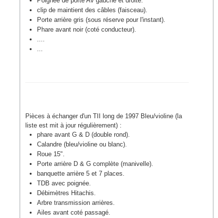
Poignée de porte Av gauche et droite.
clip de maintient des câbles (faisceau).
Porte arrière gris (sous réserve pour l'instant).
Phare avant noir (coté conducteur).
....
...
Pièces à échanger d'un TII long de 1997 Bleu/violine (la
liste est mit à jour régulièrement) :
phare avant G & D (double rond).
Calandre (bleu/violine ou blanc).
Roue 15".
Porte arrière D & G complète (manivelle).
banquette arrière 5 et 7 places.
TDB avec poignée.
Débimètres Hitachis.
Arbre transmission arrières.
Ailes avant coté passagé.