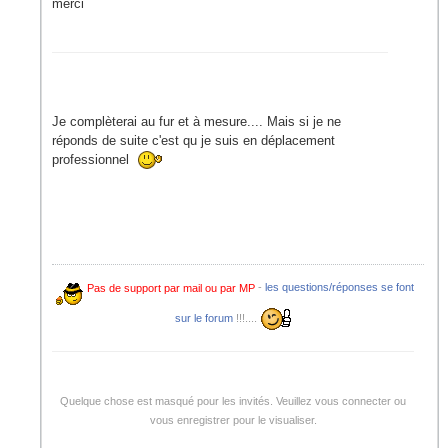
merci
Je complèterai au fur et à mesure.... Mais si je ne
réponds de suite c'est qu je suis en déplacement
professionnel
Pas de support par mail ou par MP
-
les questions/réponses se font
sur le forum
!!!....
Quelque chose est masqué pour les invités. Veuillez vous connecter ou
vous enregistrer pour le visualiser.