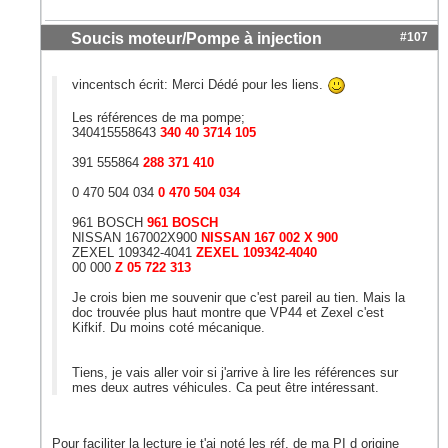
Soucis moteur/Pompe à injection
#107
vincentsch écrit: Merci Dédé pour les liens.
Les références de ma pompe;
340415558643
340 40 3714 105
391 555864
288 371 410
0 470 504 034
0 470 504 034
961 BOSCH
961 BOSCH
NISSAN 167002X900
NISSAN 167 002 X 900
ZEXEL 109342-4041
ZEXEL 109342-4040
00 000
Z 05 722 313
Je crois bien me souvenir que c'est pareil au tien. Mais la
doc trouvée plus haut montre que VP44 et Zexel c'est
Kifkif. Du moins coté mécanique.
Tiens, je vais aller voir si j'arrive à lire les références sur
mes deux autres véhicules. Ca peut être intéressant.
Pour faciliter la lecture je t'ai noté les réf. de ma PI d origine