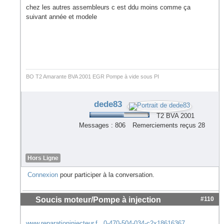
chez les autres assembleurs c est ddu moins comme ça
suivant année et modele
BO T2 Amarante BVA 2001 EGR Pompe à vide sous PI
dede83
T2 BVA 2001
Messages : 806
Remerciements reçus 28
Hors Ligne
Connexion
pour participer à la conversation.
Soucis moteur/Pompe à injection
#110
www.reparationinjecteur.f...0-470-504-034-c2x18616367