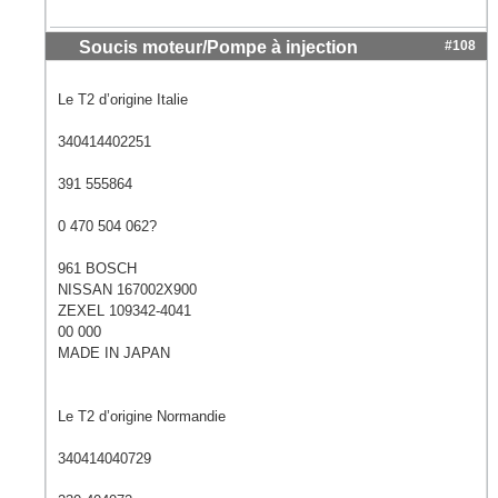
Soucis moteur/Pompe à injection
#108
Le T2 d’origine Italie
340414402251
391 555864
0 470 504 062?
961 BOSCH
NISSAN 167002X900
ZEXEL 109342-4041
00 000
MADE IN JAPAN
Le T2 d’origine Normandie
340414040729