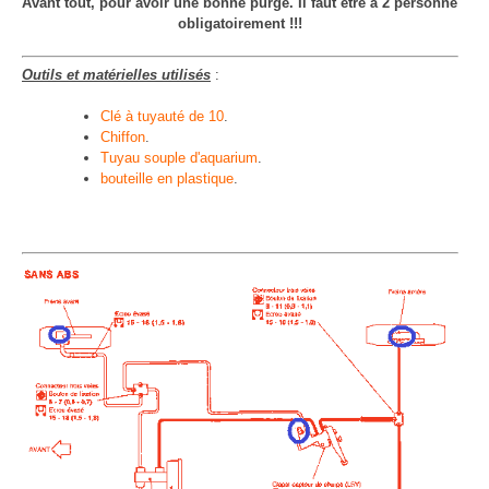
Avant tout, pour avoir une bonne purge. Il faut être à 2 personne
obligatoirement !!!
Outils et matérielles utilisés
:
Clé à tuyauté de 10
.
Chiffon
.
Tuyau souple d'aquarium
.
bouteille en plastique
.