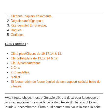
Chiffons, papiers absorbants.
Dégraissant/dégrippant
.
Kits complet Embrayage
.
Bagues
.
Graisses
.
Outils utilisés
:
Clé à pipe/Cliquet de 19,17,14 & 12
.
Clé œillet/plate de 19,17,14 & 12
Clé Dynamométrique
.
2 Cric
.
2 Chandelles
.
Maillet
.
Si fosse, vérin de fosse équipé de son support spécial boite de
vitesse
.
Avant toute chose,
il est préférable d'être à deux pour la dépose et
repose proprement dite de la boite de vitesse du Terrano
. Elle est
lourde & encombrante. Surtout, si comme moi vous laissez la boite