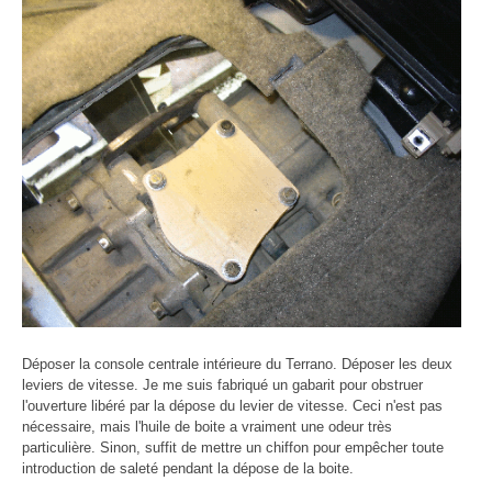
Déposer la console centrale intérieure du Terrano. Déposer les deux
leviers de vitesse. Je me suis fabriqué un gabarit pour obstruer
l'ouverture libéré par la dépose du levier de vitesse. Ceci n'est pas
nécessaire, mais l'huile de boite a vraiment une odeur très
particulière. Sinon, suffit de mettre un chiffon pour empêcher toute
introduction de saleté pendant la dépose de la boite.