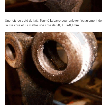
Une fois ce coté de fait. Tourné la barre pour enlever l'épaulement de
l'autre coté et lui mettre une côte de 20,00 +/-0,1mm.