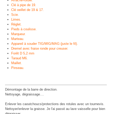
Arrache-rotule.
Clé à pipe de 19.
Clé oeillet de 19 & 17.
Scie.
Limes.
Réglet.
Pieds à coulisse.
Marqueur.
Marteau.
Appareil à souder TIG/MIG/MAG (juste le fil).
Dremel avec fraise ronde pour creuser.
Forêt D 5,2 mm
Taraud M6.
Maillet.
Pinseau.
Démontage de la barre de direction.
Nettoyage, dégraissage....
Enlever les caoutchoucs/protections des rotules avec un tournevis.
Nettoyer/enlever la graisse. Je l'ai passé au lave vaisselle pour bien
dégraisser.