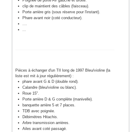
Poignée de porte Av gauche et droite.
clip de maintient des câbles (faisceau).
Porte arrière gris (sous réserve pour l'instant).
Phare avant noir (coté conducteur).
....
...
Pièces à échanger d'un TII long de 1997 Bleu/violine (la
liste est mit à jour régulièrement) :
phare avant G & D (double rond).
Calandre (bleu/violine ou blanc).
Roue 15".
Porte arrière D & G complète (manivelle).
banquette arrière 5 et 7 places.
TDB avec poignée.
Débimètres Hitachis.
Arbre transmission arrières.
Ailes avant coté passagé.