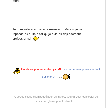
merci
Je complèterai au fur et à mesure.... Mais si je ne
réponds de suite c'est qu je suis en déplacement
professionnel
Pas de support par mail ou par MP
-
les questions/réponses se font
sur le forum
!!!....
Quelque chose est masqué pour les invités. Veuillez vous connecter ou
vous enregistrer pour le visualiser.