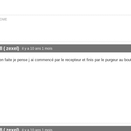
r OME
8 ( zexel)
il y a 10 ans 1 mois
n faite je pense j ai commencé par le recepteur et finis par le purgeur au bout
8 ( zexel)
il y a 10 ans 1 mois