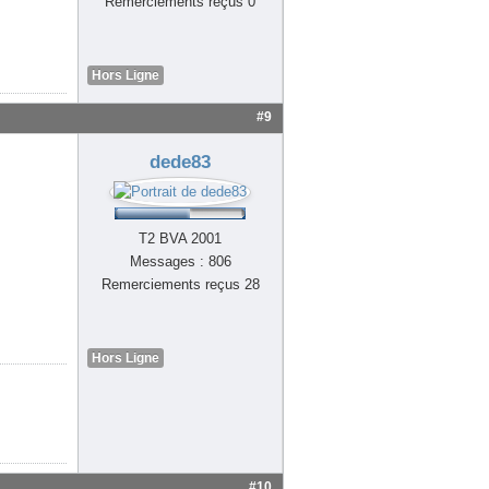
Remerciements reçus 0
Hors Ligne
#9
dede83
T2 BVA 2001
Messages : 806
Remerciements reçus 28
Hors Ligne
#10