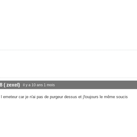
8 ( zexel)
il y a 10 ans 1 mois
t l emeteur car je n'ai pas de purgeur dessus et j'toujours le même soucis