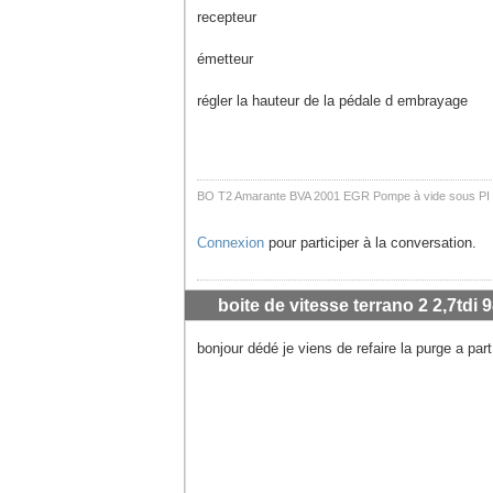
recepteur
émetteur
régler la hauteur de la pédale d embrayage
BO T2 Amarante BVA 2001 EGR Pompe à vide sous PI
Connexion
pour participer à la conversation.
boite de vitesse terrano 2 2,7tdi 9
bonjour dédé je viens de refaire la purge a par