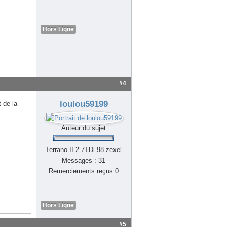
Hors Ligne
#4
loulou59199
 de la
Auteur du sujet
Terrano II 2.7TDi 98 zexel
Messages : 31
Remerciements reçus 0
Hors Ligne
#5