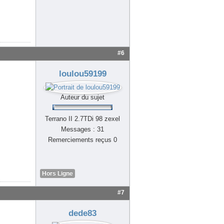
#6
loulou59199
Auteur du sujet
Terrano II 2.7TDi 98 zexel
Messages : 31
Remerciements reçus 0
Hors Ligne
#7
dede83