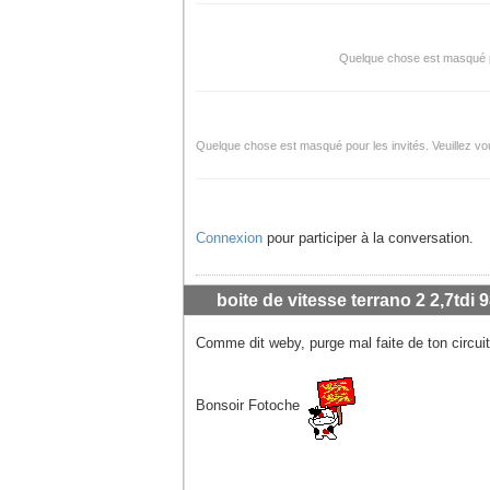
Quelque chose est masqué pou
Quelque chose est masqué pour les invités. Veuillez vou
Connexion
pour participer à la conversation.
boite de vitesse terrano 2 2,7tdi 9
Comme dit weby, purge mal faite de ton circui
Bonsoir Fotoche