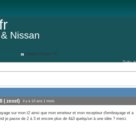
fr
 & Nissan
ange, Pièce
[Vente] Pièces TII
Taille d
8 ( zexel)
il y a 10 ans 1 mois
ayage sur mon t2 ainsi que mon emeteur et mon recepteur d'embrayage et a
uand je passe de 2 à 3 et encore plus de 4à3 quelqu'un à une idée ? merci.