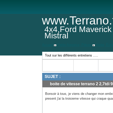
www.Terrano.
4x4,Ford Maverick
Mistral
Accueil
Petite Annonce, Pièces
Vente, Éch
Tout sur les différents entretiens .....
SUJET :
boite de vitesse terrano 2 2,7tdi 9
Bonsoir à tous, je viens de changer mon embr
present j'ai la troisieme vitesse qui craque q