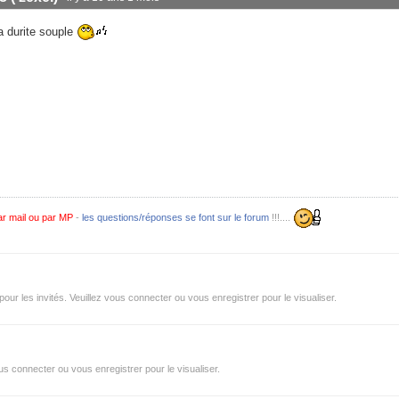
a durite souple
r mail ou par MP
-
les questions/réponses se font sur le forum
!!!....
r les invités. Veuillez vous connecter ou vous enregistrer pour le visualiser.
s connecter ou vous enregistrer pour le visualiser.