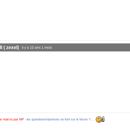
8 ( zexel)
il y a 10 ans 1 mois
r mail ou par MP
-
les questions/réponses se font sur le forum
!!!....