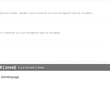
r les invités. Veuillez vous connecter ou vous enregistrer pour le visualiser.
s connecter ou vous enregistrer pour le visualiser.
8 ( zexel)
il y a 10 ans 1 mois
t d'embrayage.