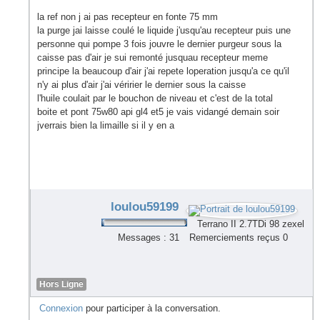
la ref non j ai pas recepteur en fonte 75 mm
la purge jai laisse coulé le liquide j'usqu'au recepteur puis une
personne qui pompe 3 fois jouvre le dernier purgeur sous la
caisse pas d'air je sui remonté jusquau recepteur meme
principe la beaucoup d'air j'ai repete loperation jusqu'a ce qu'il
n'y ai plus d'air j'ai véririer le dernier sous la caisse
l'huile coulait par le bouchon de niveau et c'est de la total
boite et pont 75w80 api gl4 et5 je vais vidangé demain soir
jverrais bien la limaille si il y en a
loulou59199
Terrano II 2.7TDi 98 zexel
Messages : 31
Remerciements reçus 0
Hors Ligne
Connexion
pour participer à la conversation.