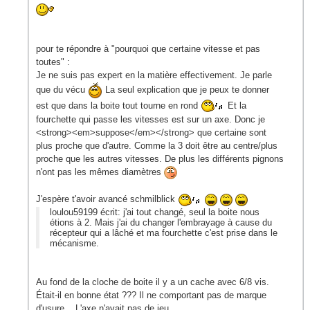
pour te répondre à "pourquoi que certaine vitesse et pas
toutes" :
Je ne suis pas expert en la matière effectivement. Je parle
que du vécu
La seul explication que je peux te donner
est que dans la boite tout tourne en rond
Et la
fourchette qui passe les vitesses est sur un axe. Donc je
<strong><em>suppose</em></strong> que certaine sont
plus proche que d'autre. Comme la 3 doit être au centre/plus
proche que les autres vitesses. De plus les différents pignons
n'ont pas les mêmes diamètres
J'espère t'avoir avancé schmilblick
loulou59199 écrit: j'ai tout changé, seul la boite nous
étions à 2. Mais j'ai du changer l'embrayage à cause du
récepteur qui a lâché et ma fourchette c'est prise dans le
mécanisme.
Au fond de la cloche de boite il y a un cache avec 6/8 vis.
Était-il en bonne état ??? Il ne comportant pas de marque
d'usure... L'axe n'avait pas de jeu....