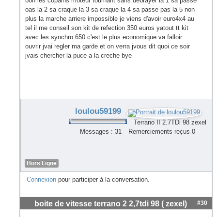
bon les copains moteur tournant sans debrayer la 1 sa passe
oas la 2 sa craque la 3 sa craque la 4 sa passe pas la 5 non
plus la marche arriere impossible je viens d'avoir euro4x4 au
tel il me conseil son kit de refection 350 euros yatout tt kit
avec les synchro 650 c'est le plus economique va falloir
ouvrir jvai regler ma garde et on verra jvous dit quoi ce soir
jvais chercher la puce a la creche bye
loulou59199
Terrano II 2.7TDi 98 zexel
Messages : 31
Remerciements reçus 0
Hors Ligne
Connexion
pour participer à la conversation.
boite de vitesse terrano 2 2,7tdi 98 ( zexel)
#30