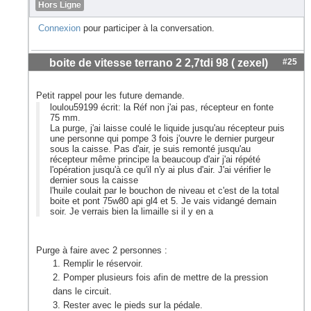
Hors Ligne
Connexion
pour participer à la conversation.
boite de vitesse terrano 2 2,7tdi 98 ( zexel)
#25
Petit rappel pour les future demande.
loulou59199 écrit: la Réf non j'ai pas, récepteur en fonte
75 mm.
La purge, j'ai laisse coulé le liquide jusqu'au récepteur puis
une personne qui pompe 3 fois j'ouvre le dernier purgeur
sous la caisse. Pas d'air, je suis remonté jusqu'au
récepteur même principe la beaucoup d'air j'ai répété
l'opération jusqu'à ce qu'il n'y ai plus d'air. J'ai vérifier le
dernier sous la caisse
l'huile coulait par le bouchon de niveau et c'est de la total
boite et pont 75w80 api gl4 et 5. Je vais vidangé demain
soir. Je verrais bien la limaille si il y en a
Purge à faire avec 2 personnes :
Remplir le réservoir.
Pomper plusieurs fois afin de mettre de la pression
dans le circuit.
Rester avec le pieds sur la pédale.