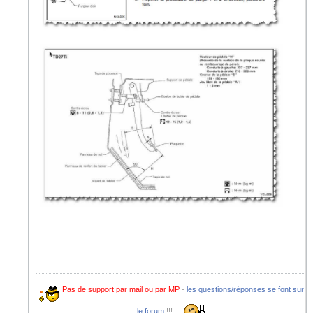
Pas de support par mail ou par MP
-
les questions/réponses se font sur
le forum
!!!....