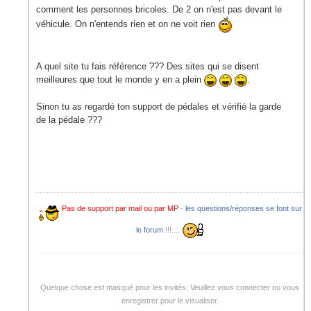
comment les personnes bricoles. De 2 on n'est pas devant le
véhicule. On n'entends rien et on ne voit rien
A quel site tu fais référence ??? Des sites qui se disent
meilleures que tout le monde y en a plein
.
Sinon tu as regardé ton support de pédales et vérifié la garde
de la pédale ???
Pas de support par mail ou par MP
-
les questions/réponses se font sur
le forum
!!!....
Quelque chose est masqué pour les invités. Veuillez vous connecter ou vous
enregistrer pour le visualiser.