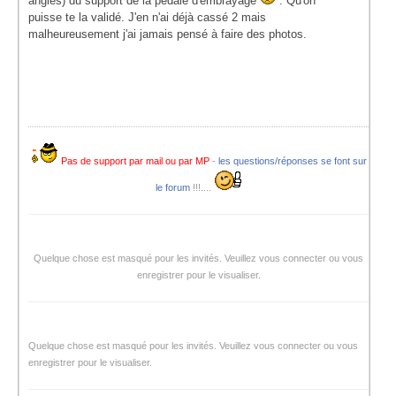
angles) du support de la pédale d'embrayage
. Qu'on
puisse te la validé. J'en n'ai déjà cassé 2 mais
malheureusement j'ai jamais pensé à faire des photos.
Pas de support par mail ou par MP
-
les questions/réponses se font sur
le forum
!!!....
Quelque chose est masqué pour les invités. Veuillez vous connecter ou vous
enregistrer pour le visualiser.
Quelque chose est masqué pour les invités. Veuillez vous connecter ou vous
enregistrer pour le visualiser.