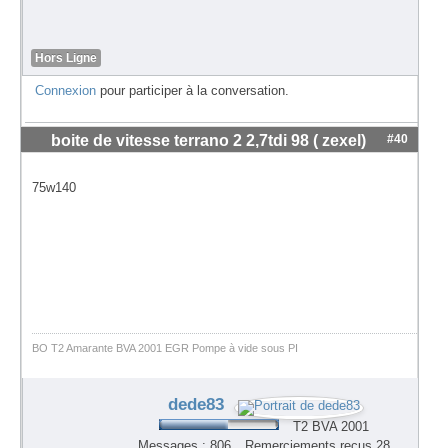
Hors Ligne
Connexion
pour participer à la conversation.
boite de vitesse terrano 2 2,7tdi 98 ( zexel)
#40
75w140
BO T2 Amarante BVA 2001 EGR Pompe à vide sous PI
dede83
T2 BVA 2001
Messages : 806
Remerciements reçus 28